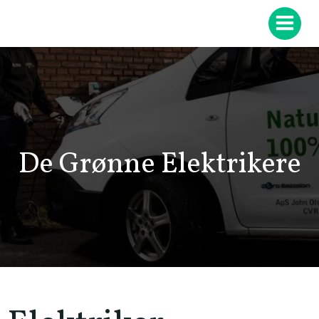
Videre
til
indhold
De Grønne Elektrikere