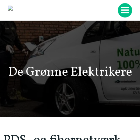
Videre
til
indhold
De Grønne Elektrikere