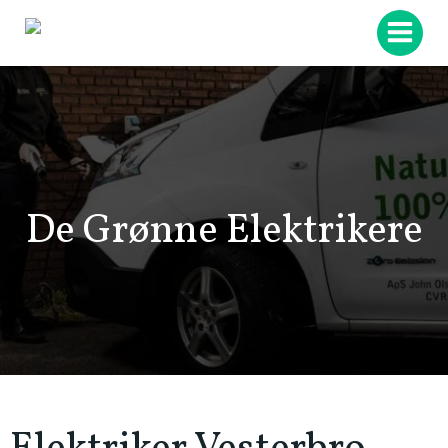
Videre
til
indhold
De Grønne Elektrikere