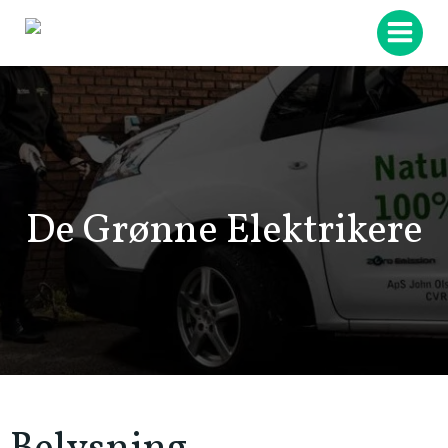
Videre
til
indhold
De Grønne Elektrikere