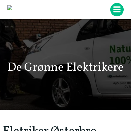
Videre
til
indhold
De Grønne Elektrikere