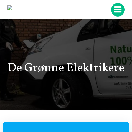
Videre
til
indhold
De Grønne Elektrikere