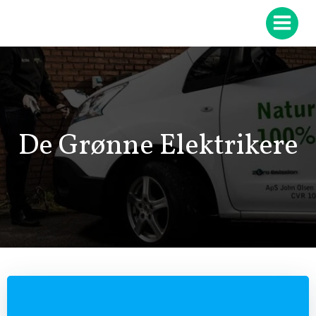
Videre
til
indhold
De Grønne Elektrikere