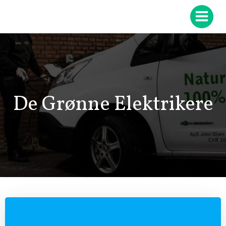
Videre
til
indhold
De Grønne Elektrikere