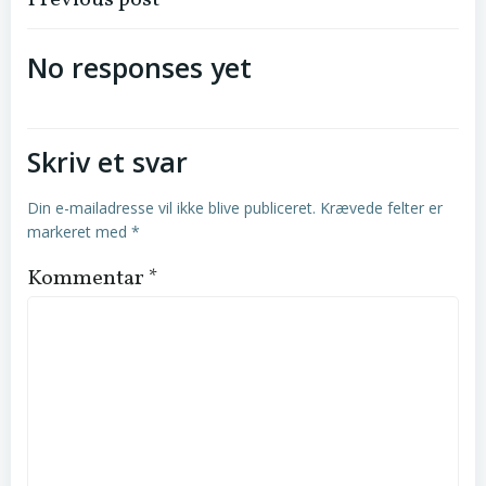
Indlægsnavigation
Previous post
No responses yet
Skriv et svar
Din e-mailadresse vil ikke blive publiceret.
Krævede felter er
markeret med
*
Kommentar
*